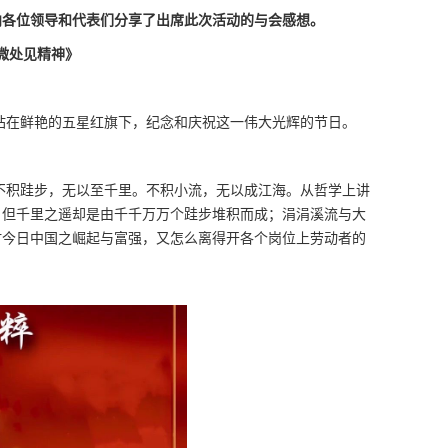
向各位领导和代表们分享了出席此次活动的与会感想。
微处见精神》
站在鲜艳的五星红旗下，纪念和庆祝这一伟大光辉的节日。
不积跬步，无以至千里。不积小流，无以成江海。从哲学上讲
，但千里之遥却是由千千万万个跬步堆积而成；涓涓溪流与大
时今日中国之崛起与富强，又怎么离得开各个岗位上劳动者的