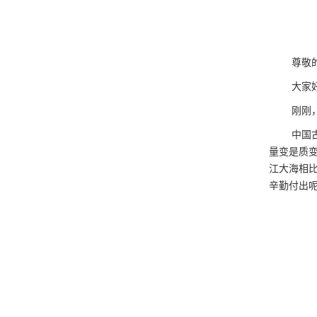
尊敬
大家
刚刚
中国
量变是质
江大海相
辛勤付出