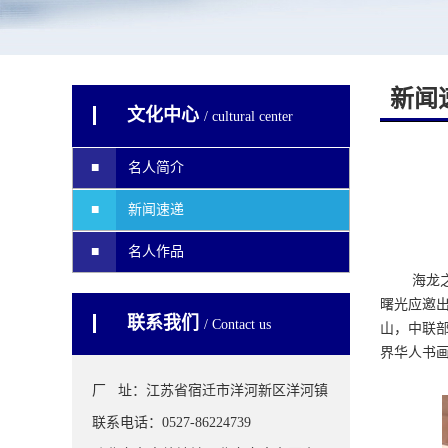
新闻
文化中心
/ cultural center
名人简介
新闻速递
名人作品
海龙
曙光应邀
联系我们
/ Contact us
山，中联
界华人书画
厂 址
：江苏省宿迁市洋河新区洋河镇
联系电话
：0527-86224739