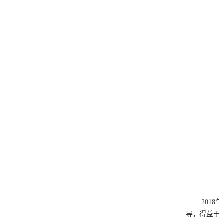
20
导，得益