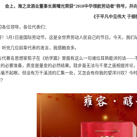
会上，海之龙酒业董事长黄曙光荣获“
2018
中华领航劳动者”称号，
并
《于平凡中见伟大
于细
的各位领导，各位代表们：
好！5月1日是国际劳动节，这是全世界劳动人民自己的节日。今天，我们
，听完几位前辈代表的发言，我感触良多。
古代著名思想家荀子在《劝学篇》里面有这么一句诸位耳熟能详的话——
变的必要准备，质变是量变的必然结果。跬步虽无法与千里之遥相提并论
比毫不起眼，但没有万千溪流的汇集一处，又怎会有你我的望洋兴叹？今
呢？